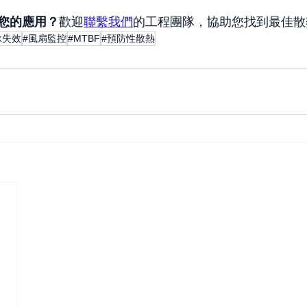
您的應用？
歡迎
聯繫我們
的工程團隊，協助您找到最佳散
承失效
#風扇監控
#MTBF
#預防性散熱