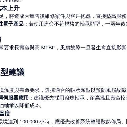
完全故障。
成本上升
足，將造成大量售後維修案件與客戶抱怨，直接墊高服務
費性電子產品：
若使用壽命不符規格的軸承類型，一兩年後
損
常要求長壽命與高 MTBF，風扇故障一旦發生會直接影
選型建議
境溫度與壽命要求，選擇適合的軸承類型以預防風扇故障
業與伺服器應用：
建議優先採用滾珠軸承，耐高溫且壽命較
油軸承以降低成本。
溫度
 環境達到 100,000 小時，應優先改善系統整體散熱佈