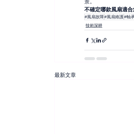
景。
不確定哪款風扇適合
#風扇故障
#風扇維護
#軸
技術深耕
最新文章