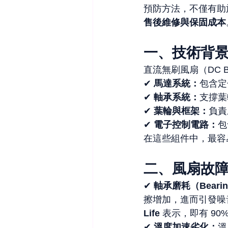
預防方法，不僅有助
售後維修與保固成本
一、技術背
直流無刷風扇（DC B
✔ 
馬達系統：
包含定
✔ 
軸承系統：
支撐葉
✔ 
葉輪與框架：
負責
✔ 
電子控制電路：
包
在這些組件中，最容
二、風扇故
✔ 
軸承磨耗（Bearin
擦增加，進而引發噪
Life
 表示，即有 9
✔ 
溫度加速劣化：
溫