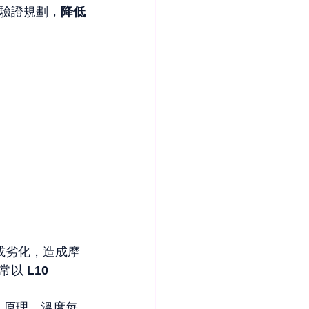
驗證規劃，
降低
或劣化，造成摩
常以 
L10 
s）原理，溫度每