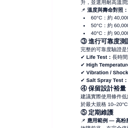
升，並選用耐高溫潤
📌 
溫度與壽命對照
60°C：約 40,0
50°C：約 60,0
40°C：約 90,00
③ 進行可靠度測
完整的可靠度驗證是
✔ 
Life Test：
長時間
✔ 
High Temperatur
✔ 
Vibration / Shoc
✔ 
Salt Spray Test
④ 保留設計裕量
建議實際使用條件低
於最大規格 10–20
⑤ 定期維護
📌 
應用範例 — 高