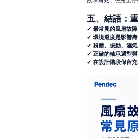
故障前兆，在完全停
五、結語：
✔ 
最常見的風扇故障
✔ 
環境溫度是影響壽
✔ 
粉塵、振動、濕氣
✔ 
正確的軸承選型與
✔ 
在設計階段保留充