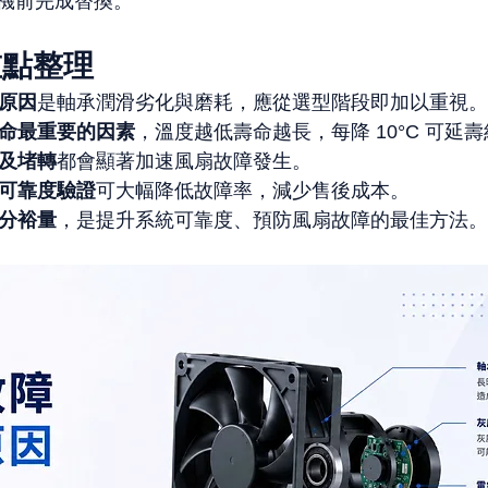
機前完成替換。
重點整理
原因
是軸承潤滑劣化與磨耗，應從選型階段即加以重視。
命最重要的因素
，溫度越低壽命越長，每降 10°C 可延壽約
及堵轉
都會顯著加速風扇故障發生。
可靠度驗證
可大幅降低故障率，減少售後成本。
分裕量
，是提升系統可靠度、預防風扇故障的最佳方法。