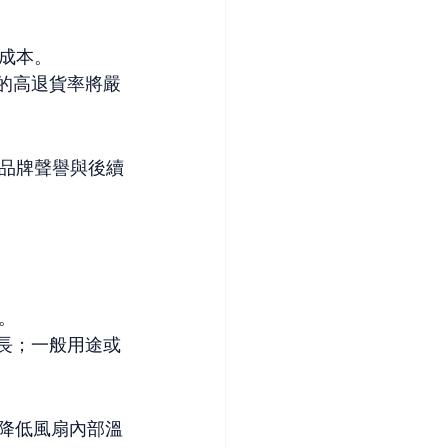
成本。
的高退貨率將嚴
響品牌聲譽與後續
。
長；一般用途或
局、降低風扇內部溫