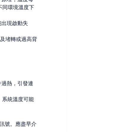
出不同環境溫度下
能出現啟動失
及堵轉或過高背
件過熱，引發連
，系統溫度可能
訊號。應盡早介