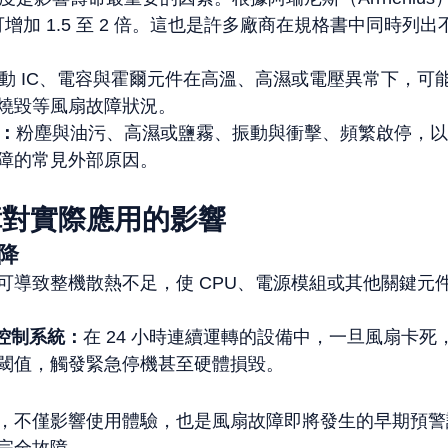
約可增加 1.5 至 2 倍。這也是許多廠商在規格書中同時列
動 IC、電容與霍爾元件在高溫、高濕或電壓異常下，可
燒毀等風扇故障狀況。
：
粉塵與油污、高濕或鹽霧、振動與衝擊、頻繁啟停，以
障的常見外部原因。
障對實際應用的影響
降
可導致整機散熱不足，使 CPU、電源模組或其他關鍵元
業控制系統：
在 24 小時連續運轉的設備中，一旦風扇卡死
閾值，觸發緊急停機甚至硬體損毀。
，不僅影響使用體驗，也是風扇故障即將發生的早期預警