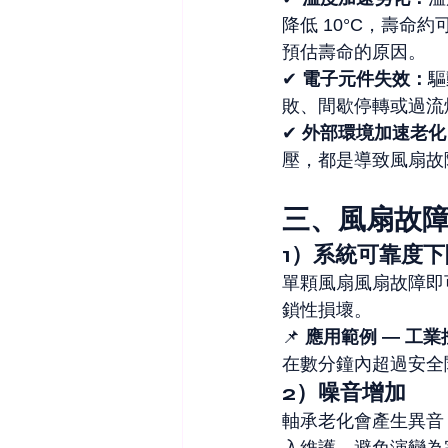
降低 10°C，壽命
預估壽命的原因。
✔ 
電子元件失效：
驅
敗、間歇停轉或過流
✔ 
外部環境加速老化
壓，都是導致風扇故
三、風扇故
1）系統可靠度下
單顆風扇風扇故障即
鎖性損壞。
📌 
應用範例 — 工
在數分鐘內超過安全
2）噪音增加
軸承老化會產生異音