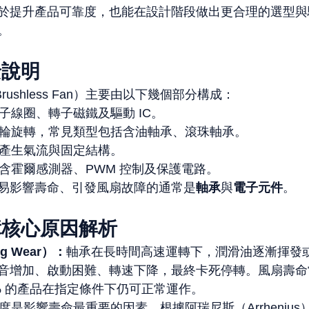
於提升產品可靠度，也能在設計階段做出更合理的選型與
。
景說明
rushless Fan）主要由以下幾個部分構成：
子線圈、轉子磁鐵及驅動 IC。
輪旋轉，常見類型包括含油軸承、滾珠軸承。
產生氣流與固定結構。
含霍爾感測器、PWM 控制及保護電路。
易影響壽命、引發風扇故障的通常是
軸承
與
電子元件
。
障核心原因解析
g Wear）：
軸承在長時間高速運轉下，潤滑油逐漸揮發
音增加、啟動困難、轉速下降，最終卡死停轉。風扇壽命
0% 的產品在指定條件下仍可正常運作。
度是影響壽命最重要的因素。根據阿瑞尼斯（Arrheniu