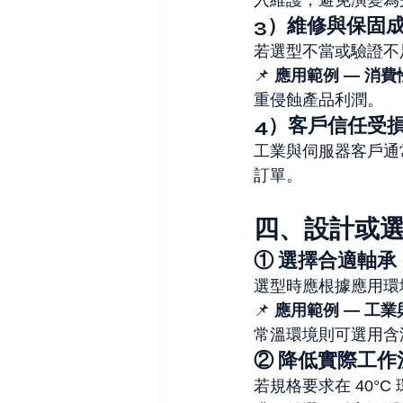
入維護，避免演變為
3）維修與保固
若選型不當或驗證不
📌 
應用範例 — 消
重侵蝕產品利潤。
4）客戶信任受
工業與伺服器客戶通
訂單。
四、設計或
① 選擇合適軸承
選型時應根據應用環
📌 
應用範例 — 工
常溫環境則可選用含
② 降低實際工作
若規格要求在 40°C