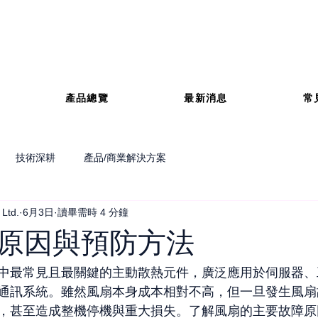
產品總覽
最新消息
常
技術深耕
產品/商業解決方案
 Ltd.
6月3日
讀畢需時 4 分鐘
原因與預防方法
中最常見且最關鍵的主動散熱元件，廣泛應用於伺服器、
通訊系統。雖然風扇本身成本相對不高，但一旦發生風扇
，甚至造成整機停機與重大損失。了解風扇的主要故障原