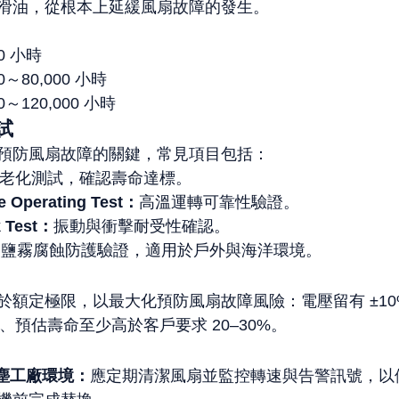
滑油，從根本上延緩風扇故障的發生。
：
00 小時
00～80,000 小時
0～120,000 小時
試
預防風扇故障的關鍵，常見項目包括：
老化測試，確認壽命達標。
e Operating Test：
高溫運轉可靠性驗證。
k Test：
振動與衝擊耐受性確認。
：
鹽霧腐蝕防護驗證，適用於戶外與海洋環境。
於額定極限，以最大化預防風扇故障風險：電壓留有 ±10
°C、預估壽命至少高於客戶要求 20–30%。
粉塵工廠環境：
應定期清潔風扇並監控轉速與告警訊號，以