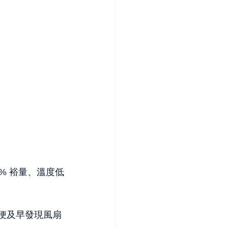
% 裕量、溫度低
便及早發現風扇