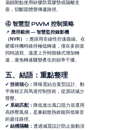
扇鎖附點使用矽膠防震膠墊或隔離支
座，切斷固體聲傳遞路徑。
④ 智慧型 PWM 控制策略
📌 
應用範例 — 智慧監控錄影機
（NVR）：
應採用非線性控速曲線。在
硬碟待機時維持極低轉速，僅在多頻道
同時讀寫、溫度上升時階梯式增加轉
速，避免轉速驟變產生的頻率干擾。
五、結語：重點整理
✔ 
技術核心：
降噪需結合葉型設計、動
平衡校正與馬達控制技術，從源頭減少
聲壓。
✔ 
系統匹配：
降低進出風口阻力並選用
高靜壓風扇，是兼顧散熱效能與低噪音
的最佳路徑。
✔ 
結構隔離：
透過減震設計防止振動演