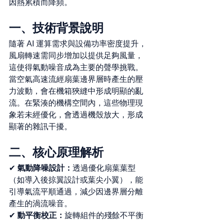
因熱累積而降頻。
一、技術背景說明
隨著 AI 運算需求與設備功率密度提升，
風扇轉速需同步增加以提供足夠風量，
這使得氣動噪音成為主要的聲學挑戰。
當空氣高速流經扇葉邊界層時產生的壓
力波動，會在機箱狹縫中形成明顯的亂
流。在緊湊的機構空間內，這些物理現
象若未經優化，會透過機殼放大，形成
顯著的雜訊干擾。
二、核心原理解析
✔ 
氣動降噪設計：
透過優化扇葉葉型
（如導入後掠翼設計或葉尖小翼），能
引導氣流平順通過，減少因邊界層分離
產生的渦流噪音。
✔ 
動平衡校正：
旋轉組件的殘餘不平衡