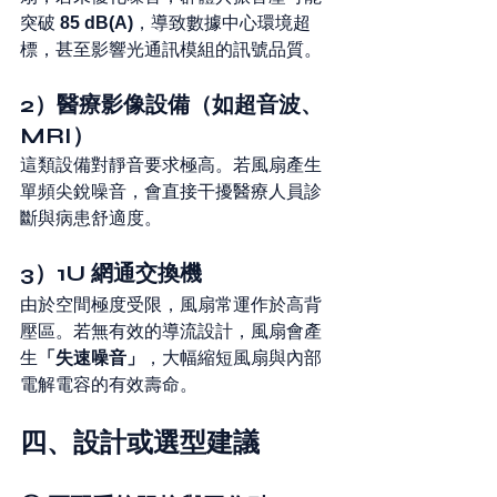
突破 
85 dB(A)
，導致數據中心環境超
標，甚至影響光通訊模組的訊號品質。
2）醫療影像設備（如超音波、
MRI）
這類設備對靜音要求極高。若風扇產生
單頻尖銳噪音，會直接干擾醫療人員診
斷與病患舒適度。
3）1U 網通交換機
由於空間極度受限，風扇常運作於高背
壓區。若無有效的導流設計，風扇會產
生
「失速噪音」
，大幅縮短風扇與內部
電解電容的有效壽命。
四、設計或選型建議