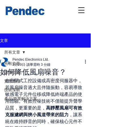
文章
所有文章
Pendec Electronics Ltd.
所有文章
5月29日
讀畢需時 3 分鐘
如何降低風扇噪音？
選型指南
在密閉式工控設備或高密度伺服器中，
實際應用
若風扇噪音過大且伴隨振動，容易導致
技術深耕
敏感電子元件位移或降低終端產品的使
產品/商業解決方案
用體驗。有效控噪技術不僅能提升聲學
品質，更重要的是，
高靜壓風扇可有效
克服濾網與狹小風道帶來的阻力
，讓系
統在維持靜音的同時，確保核心元件不