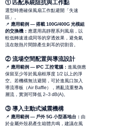
① 匹配系統阻抗與工作點
選型時應確保風扇工作點避開「失速
區」。
📌 
應用範例 — 搭載 100G/400G 光模組
的交換機：
應選用高靜壓系列風扇，以
較低轉速達成同等的穿透效果，避免氣
流在散熱片間隙產生刺耳的切割音。
② 流場空間配置與導流設計
📌 
應用範例 — IPC 工控電腦：
進風側應
保留至少等於風扇框厚度 1/2 以上的淨
空。若機構無法避開，可於進風口加入
導流導板（Air Baffle），將亂流重整為
層流，實測可降低 2–3 dB(A)。
③ 導入主動式減震機構
📌 
應用範例 — 戶外 5G 小型基地台：
由
於金屬外殼易產生箱體共鳴，建議在風