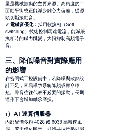
量是機械振動的主要來源。高精度的二
面動平衡校正能減少離心力偏差，從源
頭切斷振動音。
✔ 
電磁音優化：
採用軟換相（Soft-
switching）技術控制馬達電流，能減緩
換相時的磁力跳變，大幅抑制高頻電子
音。
三、降低噪音對實際應用
的影響
在密閉式工控設備中，若降噪與散熱設
計不足，容易導致系統降頻或壽命縮
短。噪音往往代表不必要的振動，長期
運作下會增加軸承磨損。
1）AI 運算伺服器
內部配備多顆 4028 或 6038 高轉速風
扇，若未優化噪音，群體共振音壓可能